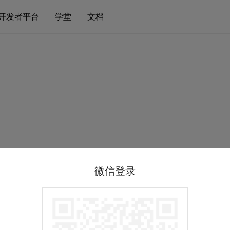
开发者平台
学堂
文档
微信登录