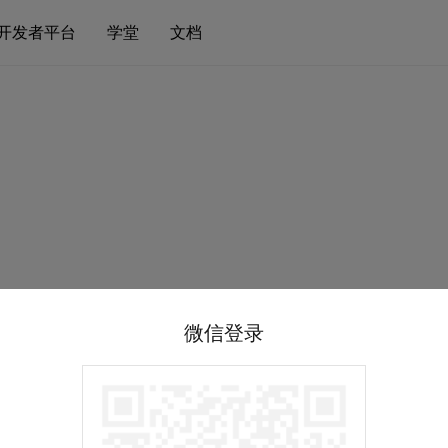
开发者平台
学堂
文档
微信登录