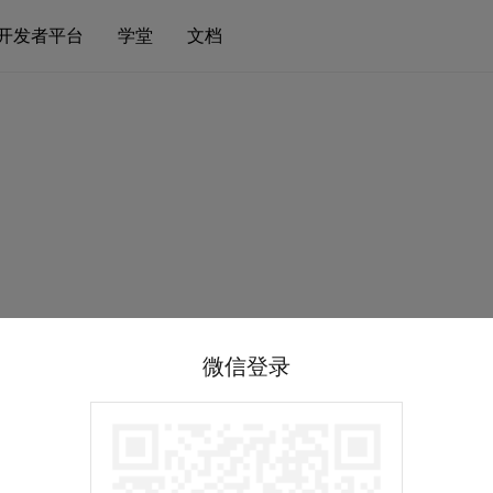
开发者平台
学堂
文档
微信登录