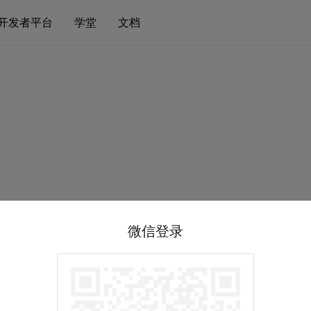
开发者平台
学堂
文档
微信登录