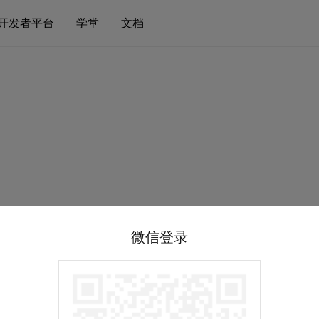
开发者平台
学堂
文档
微信登录