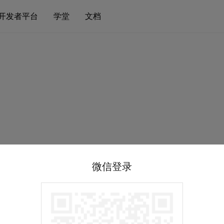
开发者平台
学堂
文档
微信登录