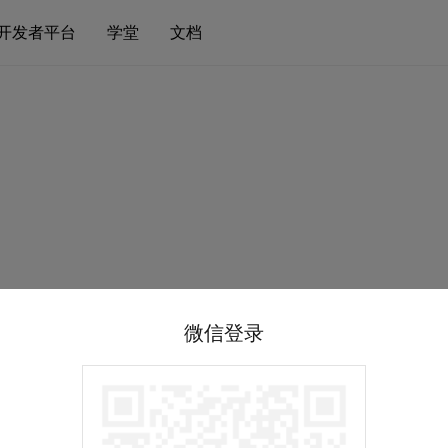
开发者平台
学堂
文档
微信登录