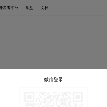
开发者平台
学堂
文档
微信登录