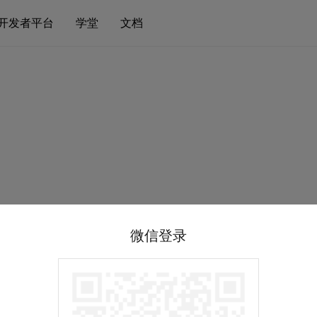
开发者平台
学堂
文档
微信登录