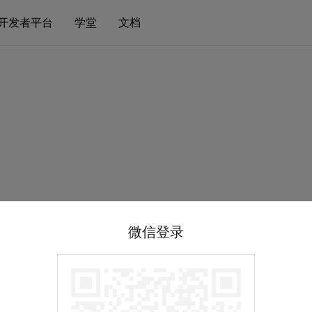
开发者平台
学堂
文档
微信登录