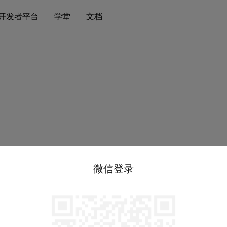
开发者平台
学堂
文档
微信登录