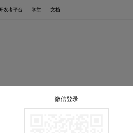
开发者平台
学堂
文档
微信登录