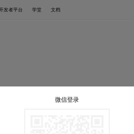
开发者平台
学堂
文档
微信登录