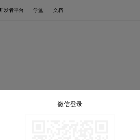
开发者平台
学堂
文档
微信登录