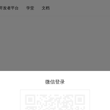
开发者平台
学堂
文档
微信登录