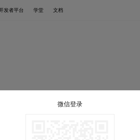
开发者平台
学堂
文档
微信登录