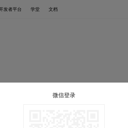
开发者平台
学堂
文档
微信登录