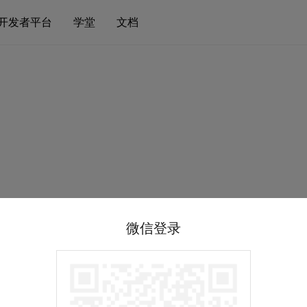
开发者平台
学堂
文档
微信登录