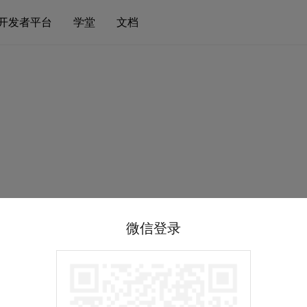
开发者平台
学堂
文档
微信登录