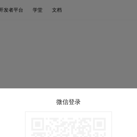
开发者平台
学堂
文档
微信登录