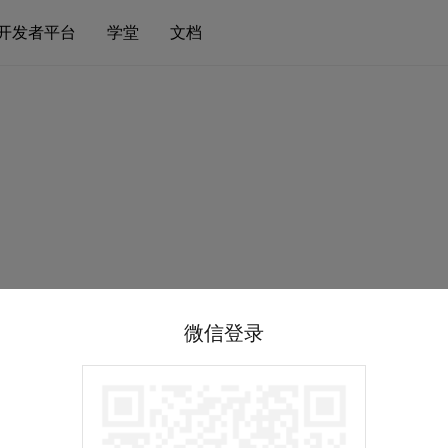
开发者平台
学堂
文档
微信登录