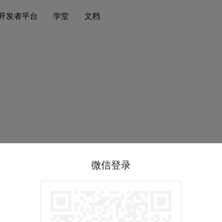
开发者平台
学堂
文档
微信登录