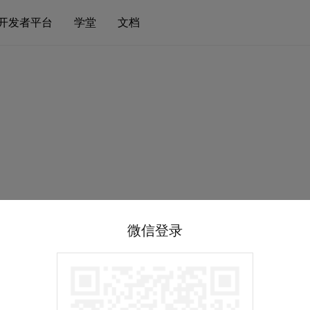
开发者平台
学堂
文档
微信登录