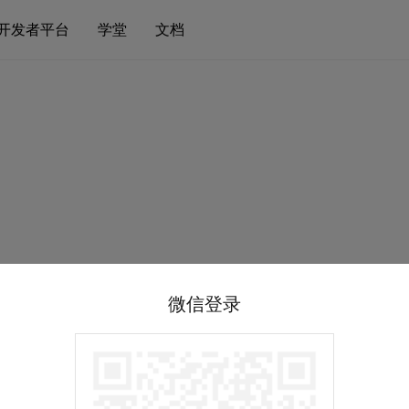
开发者平台
学堂
文档
微信登录