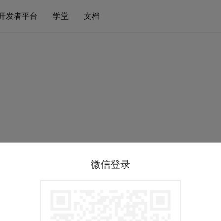
开发者平台
学堂
文档
微信登录