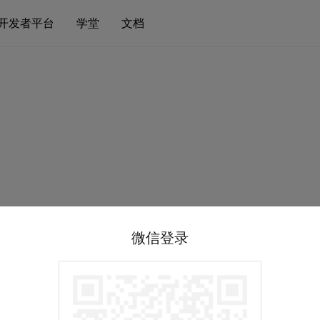
开发者平台
学堂
文档
微信登录