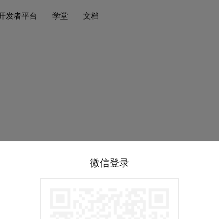
开发者平台
学堂
文档
微信登录