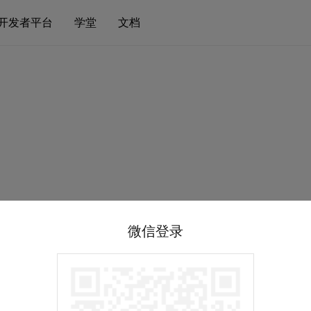
开发者平台
学堂
文档
微信登录