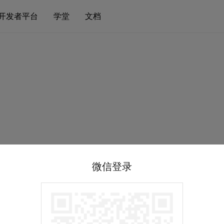
开发者平台
学堂
文档
微信登录