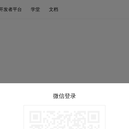
开发者平台
学堂
文档
微信登录