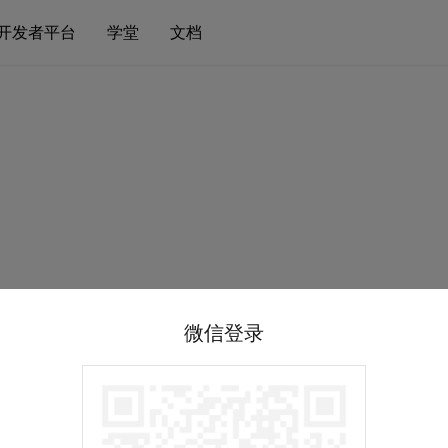
开发者平台
学堂
文档
微信登录