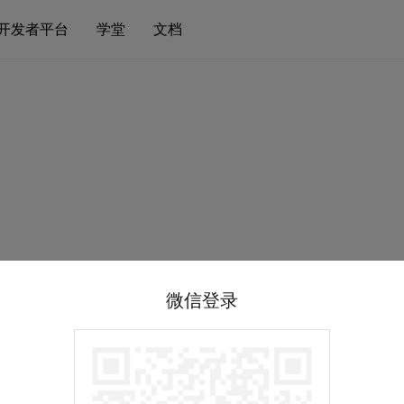
开发者平台
学堂
文档
微信登录