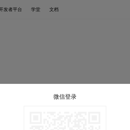
开发者平台
学堂
文档
微信登录