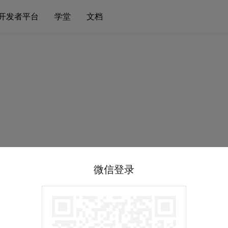
开发者平台
学堂
文档
微信登录