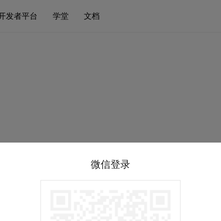
开发者平台
学堂
文档
微信登录