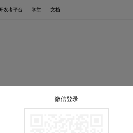
开发者平台
学堂
文档
微信登录