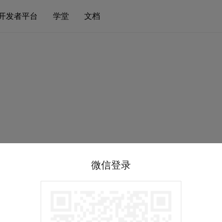
开发者平台
学堂
文档
微信登录