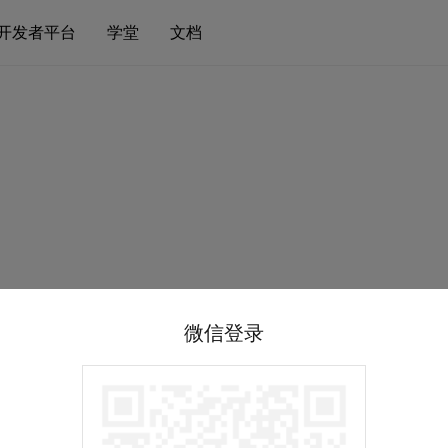
开发者平台
学堂
文档
微信登录