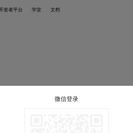
开发者平台
学堂
文档
微信登录