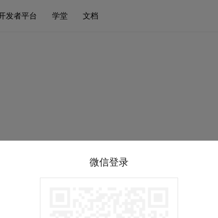
开发者平台
学堂
文档
微信登录