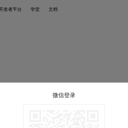
开发者平台
学堂
文档
微信登录