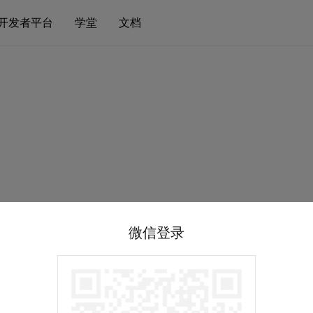
开发者平台
学堂
文档
微信登录