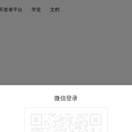
开发者平台
学堂
文档
微信登录