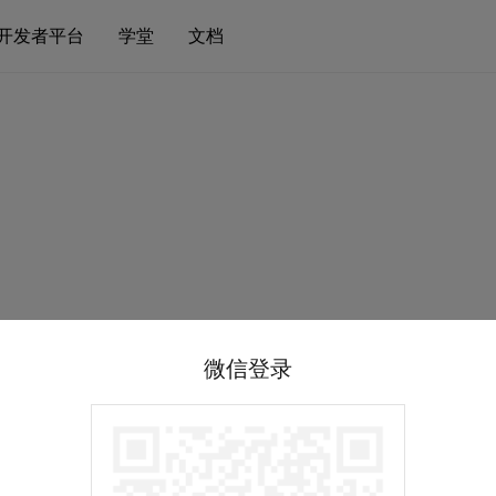
开发者平台
学堂
文档
微信登录