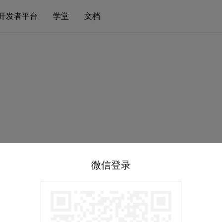
开发者平台
学堂
文档
微信登录