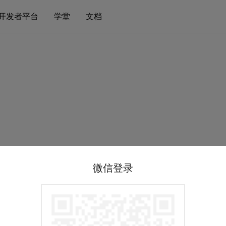
开发者平台
学堂
文档
微信登录