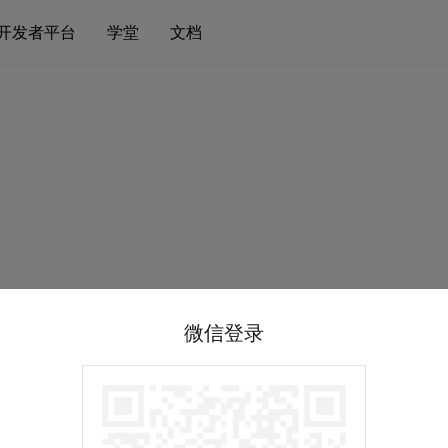
开发者平台
学堂
文档
微信登录