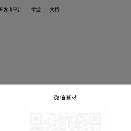
开发者平台
学堂
文档
微信登录