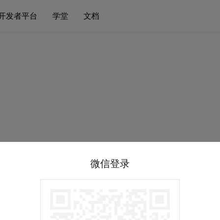
开发者平台
学堂
文档
微信登录