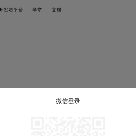
开发者平台
学堂
文档
微信登录